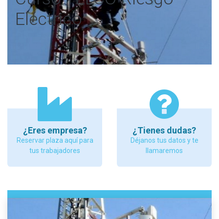
Eléctrico
¿Eres empresa?
¿Tienes dudas?
Reservar plaza aquí para
Déjanos tus datos y te
tus trabajadores
llamaremos