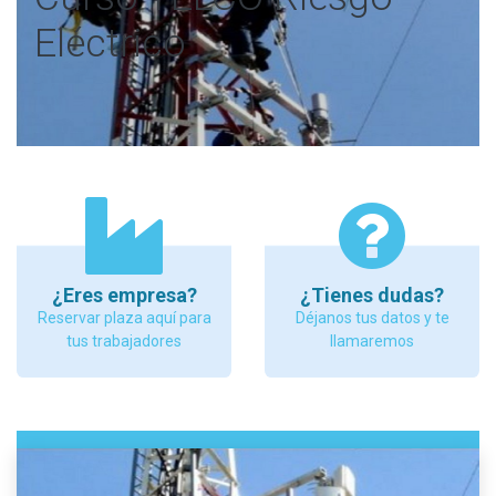
Eléctrico
¿Eres empresa?
¿Tienes dudas?
Reservar plaza aquí para
Déjanos tus datos y te
tus trabajadores
llamaremos