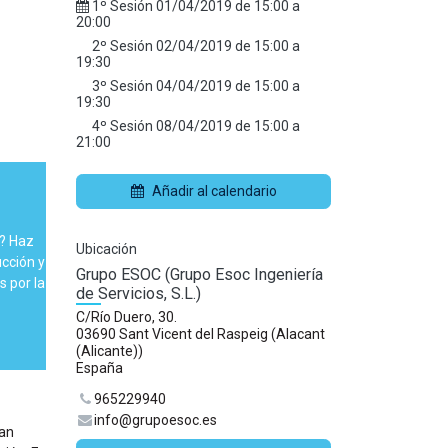
1º Sesión
01/04/2019
de
15:00
a
20:00
2º Sesión
02/04/2019
de
15:00
a
19:30
3º Sesión
04/04/2019
de
15:00
a
19:30
4º Sesión
08/04/2019
de
15:00
a
21:00
Añadir al calendario
C? Haz
Ubicación
cción y
Grupo ESOC (Grupo Esoc Ingeniería
 por la
de Servicios, S.L.)
C/Río Duero, 30.
03690 Sant Vicent del Raspeig (Alacant
(Alicante))
España
965229940
info@grupoesoc.es
han