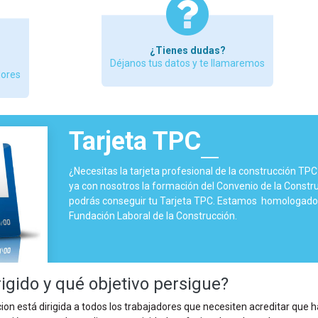
¿Tienes dudas?
Déjanos tus datos y te llamaremos
dores
Tarjeta TPC
¿Necesitas la tarjeta profesional de la construcción TP
ya con nosotros la formación del Convenio de la Constru
podrás conseguir tu Tarjeta TPC. Estamos homologados
Fundación Laboral de la Construcción.
rigido y qué objetivo persigue?
on está dirigida a todos los trabajadores que necesiten acreditar que 