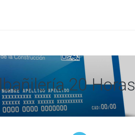
a
Formación
Tienda
Comunicación
Conócen
bañilería 20 Hora