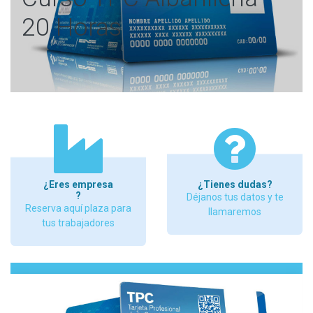
20 Horas
¿Eres empresa
¿Tienes dudas?
?
Déjanos tus datos y te
Reserva aquí plaza para
llamaremos
tus trabajadores