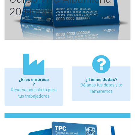
20 Horas
¿Eres empresa
¿Tienes dudas?
?
Déjanos tus datos y te
Reserva aquí plaza para
llamaremos
tus trabajadores