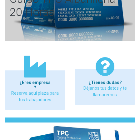
20 Horas
¿Eres empresa
¿Tienes dudas?
?
Déjanos tus datos y te
Reserva aquí plaza para
llamaremos
tus trabajadores