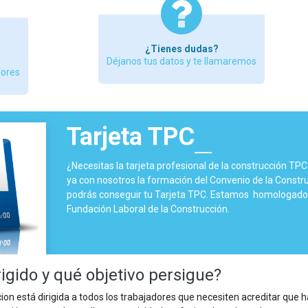
¿Tienes dudas?
Déjanos tus datos y te llamaremos
dores
Tarjeta TPC
¿Necesitas la tarjeta profesional de la construcción TP
ya con nosotros la formación del Convenio de la Constru
podrás conseguir tu Tarjeta TPC. Estamos homologados
Fundación Laboral de la Construcción.
rigido y qué objetivo persigue?
on está dirigida a todos los trabajadores que necesiten acreditar que 