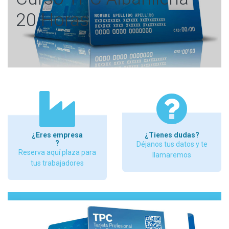
20 Horas
¿Eres empresa
¿Tienes dudas?
?
Déjanos tus datos y te
Reserva aquí plaza para
llamaremos
tus trabajadores