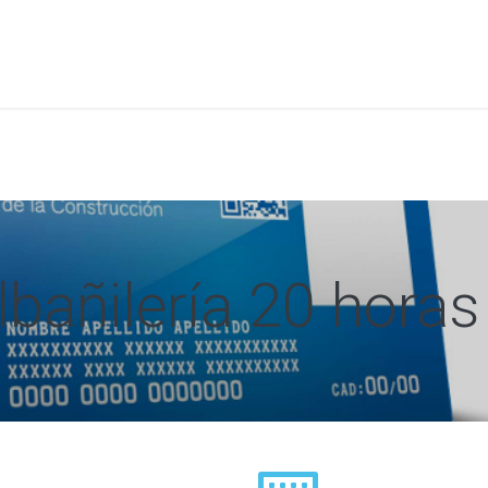
a
Formación
Tienda
Comunicación
Conócen
bañilería 20 horas