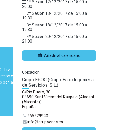
1º Sesión
12/12/2017
de
15:00
a
20:00
2º Sesión
13/12/2017
de
15:00
a
19:30
3º Sesión
18/12/2017
de
15:00
a
19:30
4º Sesión
20/12/2017
de
15:00
a
21:00
Añadir al calendario
C? Haz
Ubicación
cción y
Grupo ESOC (Grupo Esoc Ingeniería
 por la
de Servicios, S.L.)
C/Río Duero, 30.
03690 Sant Vicent del Raspeig (Alacant
(Alicante))
España
965229940
info@grupoesoc.es