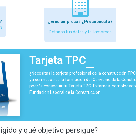
?
¿Eres empresa? ¿Presupuesto?
os
Détanos tus datos y te llamamos
Tarjeta TPC
¿Necesitas la tarjeta profesional de la construcción TP
ya con nosotros la formación del Convenio de la Constru
podrás conseguir tu Tarjeta TPC. Estamos homologados
Fundación Laboral de la Construcción.
rigido y qué objetivo persigue?