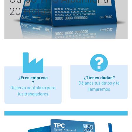
20 Horas
¿Eres empresa
¿Tienes dudas?
?
Déjanos tus datos y te
Reserva aquí plaza para
llamaremos
tus trabajadores