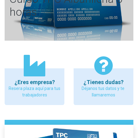
horas
¿Eres empresa?
¿Tienes dudas?
Resera plaza aquí para tus
Déjanos tus datos y te
trabajadores
llamaremos