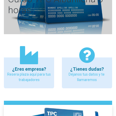
horas
¿Eres empresa?
¿Tienes dudas?
Resera plaza aquí para tus
Déjanos tus datos y te
trabajadores
llamaremos