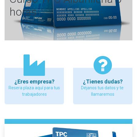
horas
¿Eres empresa?
¿Tienes dudas?
Resera plaza aquí para tus
Déjanos tus datos y te
trabajadores
llamaremos