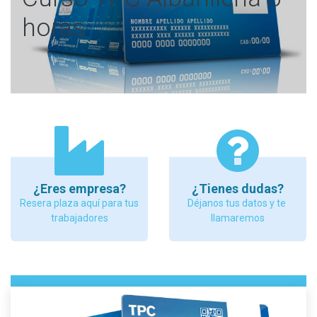
horas
¿Eres empresa?
¿Tienes dudas?
Resera plaza aquí para tus
Déjanos tus datos y te
trabajadores
llamaremos