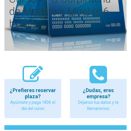
de Madera y Mueble 6
horas
¿Prefieres reservar
¿Dudas, eres
plaza?
empresa?
Apúntate y paga 180€ el
Déjanos tus datos y te
día del curso
llamaremos