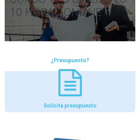
10 HORAS ONLINE
¿Presupuesto?
Solicita presupuesto