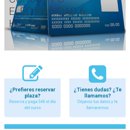
ELECTRICIDAD 6
HORAS
¿Prefieres reservar
¿Tienes dudas? ¿Te
plaza?
llamamos?
Reserva y paga 54€ el día
Déjanos tus datos y te
del curso
llamaremos