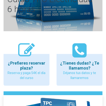
6 horas
¿Prefieres reservar
¿Tienes dudas? ¿Te
plaza?
llamamos?
Reserva y paga 54€ el día
Déjanos tus datos y te
del curso
llamaremos