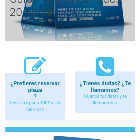
20 horas
¿Prefieres reservar
¿Tienes dudas? ¿Te
plaza
llamamos?
?
Déjanos tus datos y te
Reserva y paga 180€ el día
llamaremos
del curso