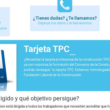
¿Tienes dudas? ¿Te llamamos?
?
Déjanos tus datos y te llamaremos
curso
Tarjeta TPC
¿Necesitas la tarjeta profesional de la construcción TP
ya con nosotros la formación del Convenio de la Constru
podrás conseguir tu tarjeta TPC. Estamos homologados
Fundación Laboral de la Construcción.
rigido y qué objetivo persigue?
on está dirigida a todos los trabajadores que necesiten acreditar que 