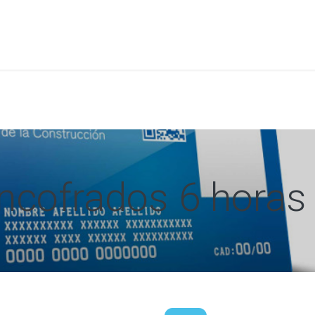
a
Formación
Tienda
Comunicación
Conócen
ncofrados 6 horas