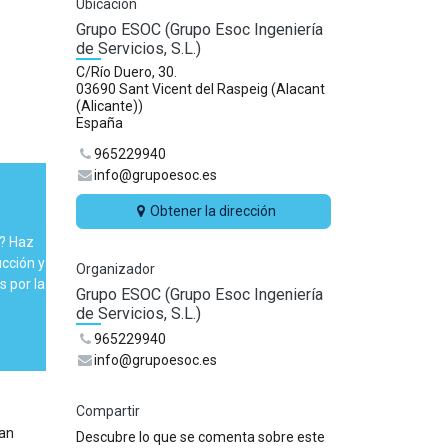
Ubicación
Grupo ESOC (Grupo Esoc Ingeniería
de Servicios, S.L.)
C/Río Duero, 30.
03690 Sant Vicent del Raspeig (Alacant
(Alicante))
España
965229940
info@grupoesoc.es
Obtener la dirección
C? Haz
cción y
Organizador
 por la
Grupo ESOC (Grupo Esoc Ingeniería
de Servicios, S.L.)
965229940
info@grupoesoc.es
Compartir
han
Descubre lo que se comenta sobre este