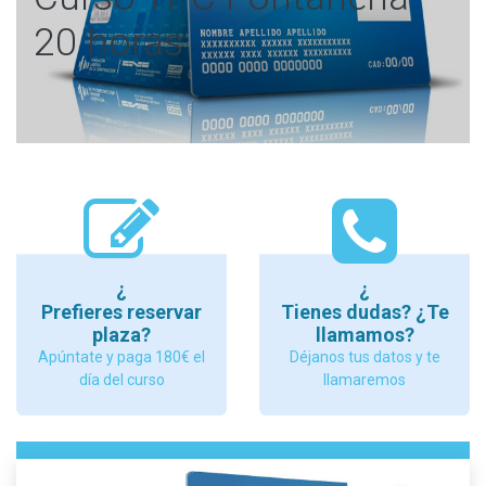
20 horas
¿
¿
Prefieres reservar
Tienes dudas? ¿Te
plaza?
llamamos?
Apúntate y paga 180€ el
Déjanos tus datos y te
día del curso
llamaremos