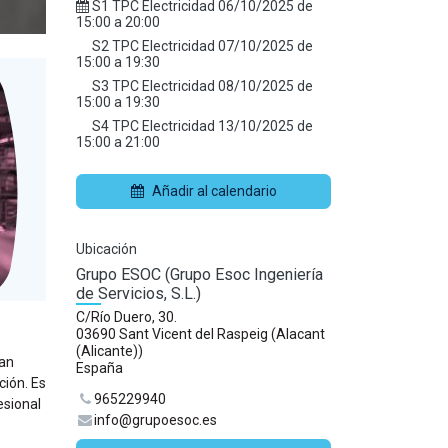
S1 TPC Electricidad
06/10/2025
de
15:00
a
20:00
S2 TPC Electricidad
07/10/2025
de
15:00
a
19:30
S3 TPC Electricidad
08/10/2025
de
15:00
a
19:30
S4 TPC Electricidad
13/10/2025
de
15:00
a
21:00
Añadir al calendario
Ubicación
Grupo ESOC (Grupo Esoc Ingeniería
de Servicios, S.L.)
C/Río Duero, 30.
03690 Sant Vicent del Raspeig (Alacant
(Alicante))
han
España
ción. Es
965229940
esional
info@grupoesoc.es