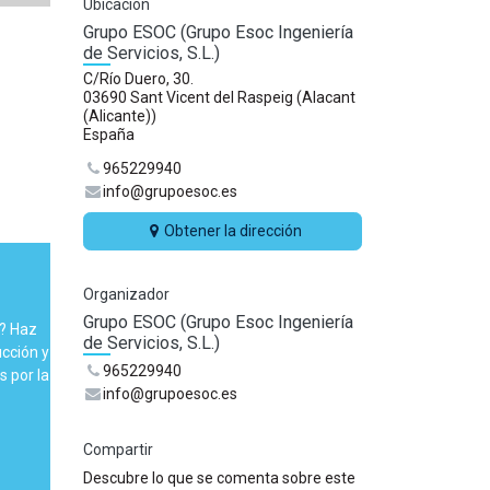
Ubicación
Grupo ESOC (Grupo Esoc Ingeniería
de Servicios, S.L.)
C/Río Duero, 30.
03690 Sant Vicent del Raspeig (Alacant
(Alicante))
España
965229940
info@grupoesoc.es
Obtener la dirección
Organizador
Grupo ESOC (Grupo Esoc Ingeniería
C? Haz
de Servicios, S.L.)
cción y
965229940
 por la
info@grupoesoc.es
Compartir
Descubre lo que se comenta sobre este