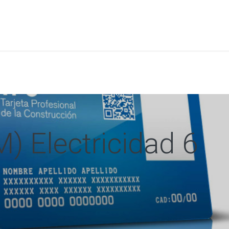
a
Formación
Tienda
Comunicación
Conócen
) Electricidad 6