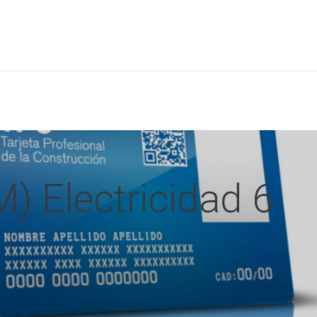
a
Formación
Tienda
Comunicación
Conócen
) Electricidad 6