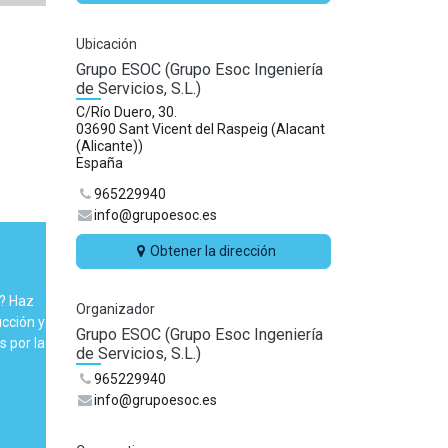
Ubicación
Grupo ESOC (Grupo Esoc Ingeniería
de Servicios, S.L.)
C/Río Duero, 30.
03690 Sant Vicent del Raspeig (Alacant
(Alicante))
España
965229940
info@grupoesoc.es
Obtener la dirección
C? Haz
Organizador
cción y
Grupo ESOC (Grupo Esoc Ingeniería
 por la
de Servicios, S.L.)
965229940
info@grupoesoc.es