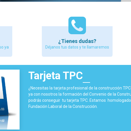
¿Tienes dudas?
so ya
Déjanos tus datos y te llamaremos
Tarjeta TPC
¿Necesitas la tarjeta profesional de la construcción TP
ya con nosotros la formación del Convenio de la Constru
podrás conseguir tu tarjeta TPC. Estamos homologados
Fundación Laboral de la Construcción.