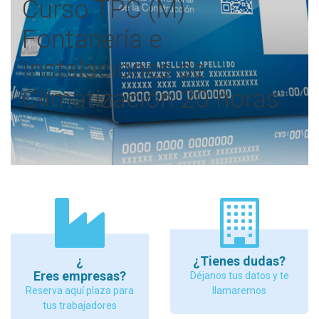
Curso TPC (M)
Fontanería e
Instalaciones de
Climatización 20 horas
¿
¿Tienes dudas?
Eres empresas?
Déjanos tus datos y te
Reserva aquí plaza para
llamaremos
tus trabajadores