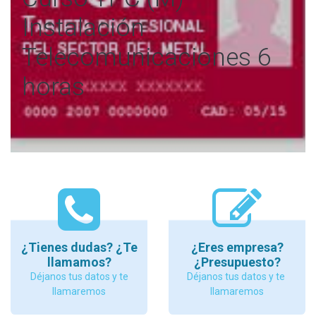
Instalación
Telecomunicaciones 6
horas
¿Tienes dudas? ¿Te
¿Eres empresa?
llamamos?
¿Presupuesto?
Déjanos tus datos y te
Déjanos tus datos y te
llamaremos
llamaremos