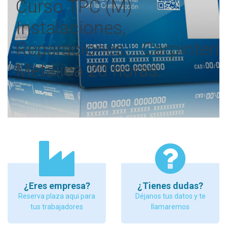
Curso TPC (M)
Instalaciones,
Reparaciones....Carpinterí
Metálica 20 horas.
¿Eres empresa?
¿Tienes dudas?
Reserva plaza aqui para
Déjanos tus datos y te
tus trabajadores
llamaremos