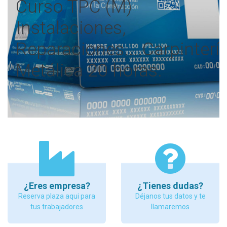
Curso TPC (M)
Instalaciones,
Reparaciones....Carpinterí
Metálica 20 horas.
¿Eres empresa?
¿Tienes dudas?
Reserva plaza aqui para
Déjanos tus datos y te
tus trabajadores
llamaremos