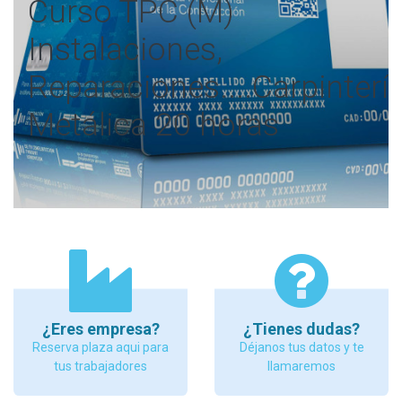
Curso TPC (M)
Instalaciones,
Reparaciones....Carpinterí
Metálica 20 horas
¿Eres empresa?
¿Tienes dudas?
Reserva plaza aqui para
Déjanos tus datos y te
tus trabajadores
llamaremos