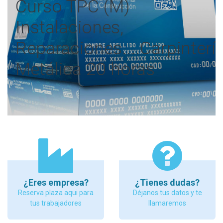
Curso TPC (M)
Instalaciones,
Reparaciones....Carpinterí
Metálica 20 horas
¿Eres empresa?
¿Tienes dudas?
Reserva plaza aqui para
Déjanos tus datos y te
tus trabajadores
llamaremos