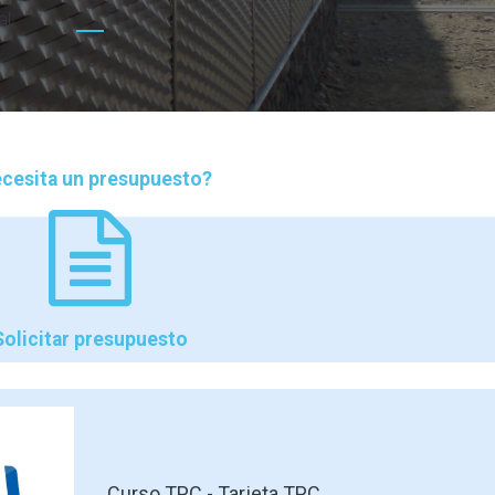
al
cesita un presupuesto?
Solicitar presupuesto
Curso TPC - Tarjeta TPC