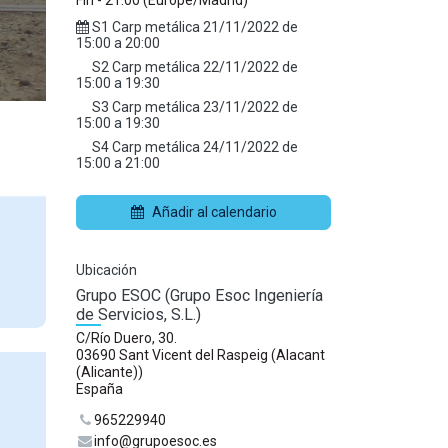
Fin -
21:00
(
Europe/Madrid
)
S1 Carp metálica
21/11/2022
de
15:00
a
20:00
S2 Carp metálica
22/11/2022
de
15:00
a
19:30
S3 Carp metálica
23/11/2022
de
15:00
a
19:30
S4 Carp metálica
24/11/2022
de
15:00
a
21:00
Añadir al calendario
Ubicación
Grupo ESOC (Grupo Esoc Ingeniería
de Servicios, S.L.)
C/Río Duero, 30.
03690 Sant Vicent del Raspeig (Alacant
(Alicante))
España
965229940
info@grupoesoc.es