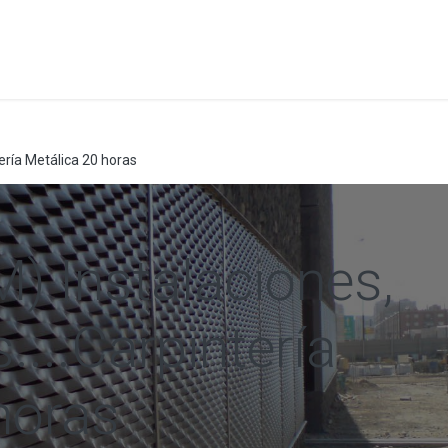
a
Formación
Tienda
Comunicación
Conócen
ería Metálica 20 horas
) Instalaciones,
...Carpintería
horas