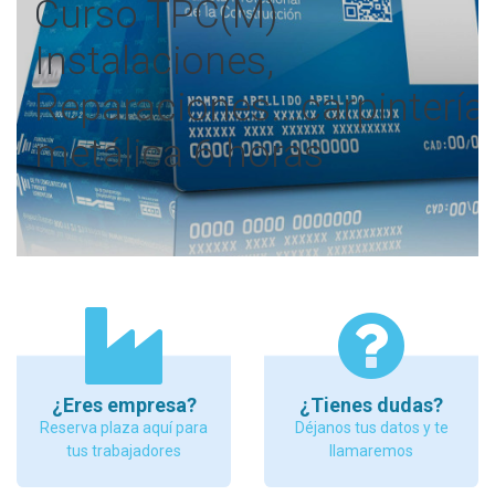
Curso TPC(M)
Instalaciones,
Reparaciones...carpintería
metálica 6 horas
¿Eres empresa?
¿Tienes dudas?
Reserva plaza aquí para
Déjanos tus datos y te
tus trabajadores
llamaremos