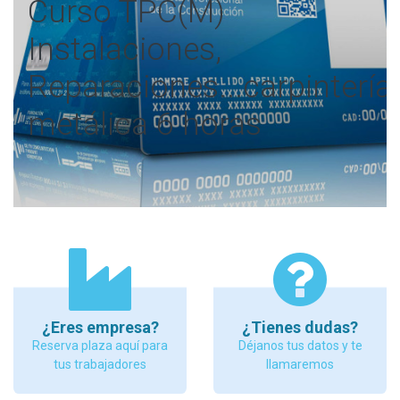
Curso TPC(M)
Instalaciones,
Reparaciones...carpintería
metálica 6 horas
¿Eres empresa?
¿Tienes dudas?
Reserva plaza aquí para
Déjanos tus datos y te
tus trabajadores
llamaremos