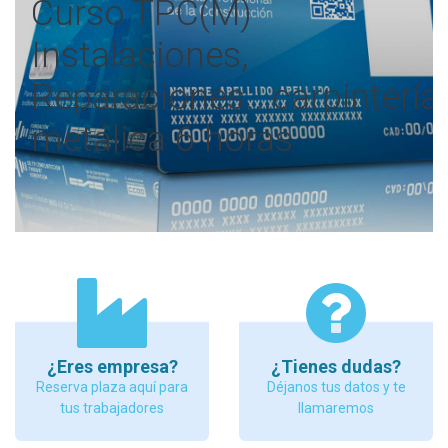
Curso TPC(M)
Instalaciones,
Reparaciones...carpintería
metálica 6 horas
¿Eres empresa?
¿Tienes dudas?
Reserva plaza aquí para
Déjanos tus datos y te
tus trabajadores
llamaremos