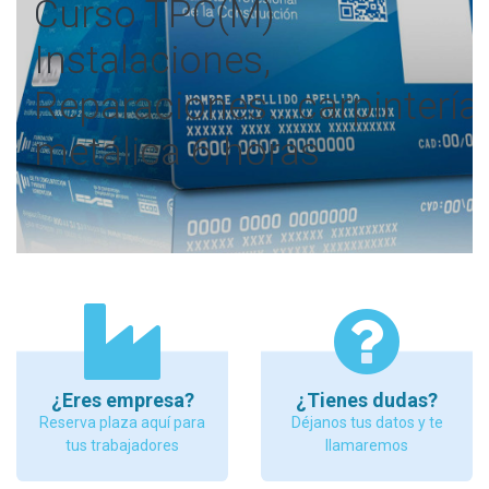
Curso TPC(M)
Instalaciones,
Reparaciones...carpintería
metálica 6 horas
¿Eres empresa?
¿Tienes dudas?
Reserva plaza aquí para
Déjanos tus datos y te
tus trabajadores
llamaremos