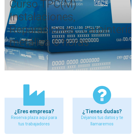
Curso TPC(M)
Instalaciones,
Reparaciones...carpintería
metálica 6 horas
¿Eres empresa?
¿Tienes dudas?
Reserva plaza aquí para
Déjanos tus datos y te
tus trabajadores
llamaremos