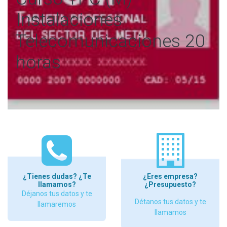
Instalaciones
Telecomunicaciones 20
horas
¿Tienes dudas? ¿Te
¿Eres empresa?
llamamos?
¿Presupuesto?
Déjanos tus datos y te
Détanos tus datos y te
llamaremos
llamamos