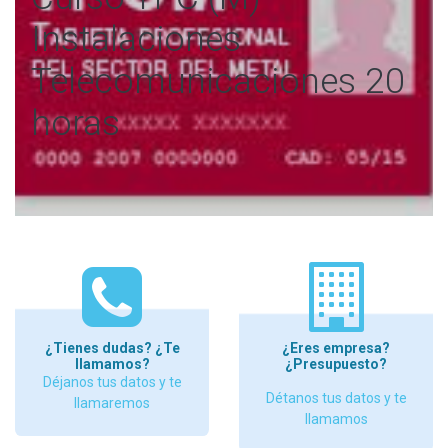
Instalaciones
Telecomunicaciones 20
horas
¿Tienes dudas? ¿Te
¿Eres empresa?
llamamos?
¿Presupuesto?
Déjanos tus datos y te
Détanos tus datos y te
llamaremos
llamamos