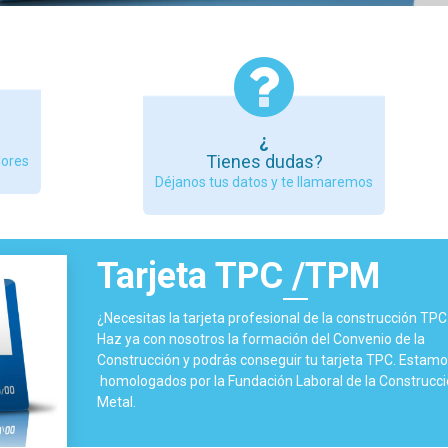
¿
Tienes dudas?
dores
Déjanos tus datos y te llamaremos
Tarjeta TPC /TPM
¿Necesitas la tarjeta profesional de la construcción T
Haz ya con nosotros la formación del Convenio de la
Construcción y podrás conseguir tu tarjeta TPC. Estamo
homologados por la Fundación Laboral de la Construcció
Metal.