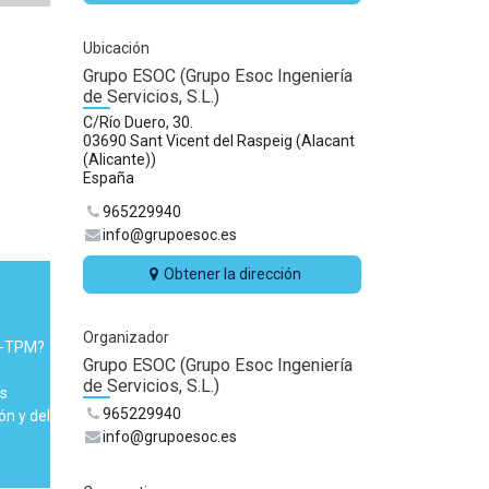
Ubicación
Grupo ESOC (Grupo Esoc Ingeniería
de Servicios, S.L.)
C/Río Duero, 30.
03690 Sant Vicent del Raspeig (Alacant
(Alicante))
España
965229940
info@grupoesoc.es
Obtener la dirección
Organizador
PC-TPM?
Grupo ESOC (Grupo Esoc Ingeniería
de Servicios, S.L.)
s
965229940
n y del
info@grupoesoc.es