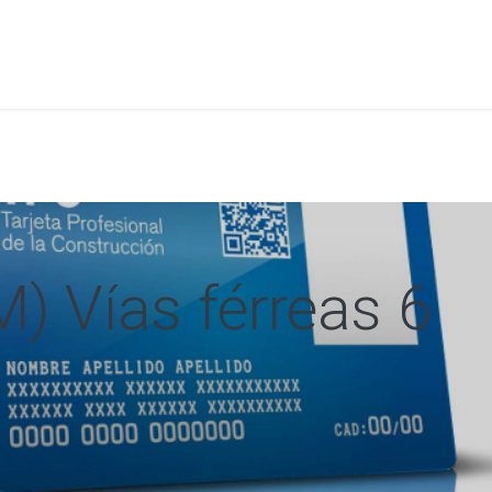
a
Formación
Tienda
Comunicación
Conócen
) Vías férreas 6