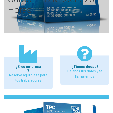
Horas
¿Eres empresa
¿Tienes dudas?
?
Déjanos tus datos y te
Reserva aquí plaza para
llamaremos
tus trabajadores