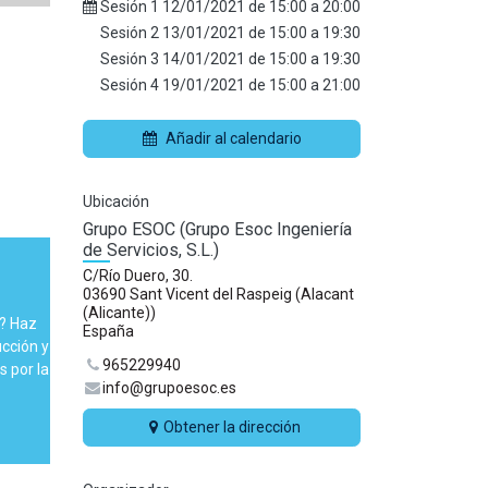
Sesión 1
12/01/2021
de
15:00
a
20:00
Sesión 2
13/01/2021
de
15:00
a
19:30
Sesión 3
14/01/2021
de
15:00
a
19:30
Sesión 4
19/01/2021
de
15:00
a
21:00
Añadir al calendario
Ubicación
Grupo ESOC (Grupo Esoc Ingeniería
de Servicios, S.L.)
C/Río Duero, 30.
03690 Sant Vicent del Raspeig (Alacant
(Alicante))
C? Haz
España
cción y
965229940
 por la
info@grupoesoc.es
Obtener la dirección