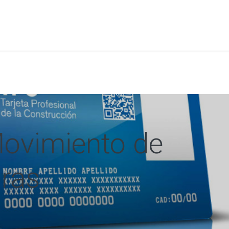
a
Formación
Tienda
Comunicación
Conócen
ovimiento de
oras