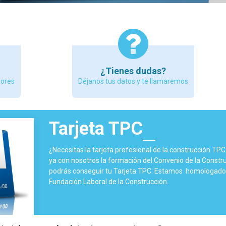
¿Tienes dudas?
dores
Déjanos tus datos y te llamaremos
Tarjeta TPC
¿Necesitas la tarjeta profesional de la construcción TP
ya con nosotros la formación del Convenio de la Constru
podrás conseguir tu Tarjeta TPC. Estamos homologados
Fundación Laboral de la Construcción.