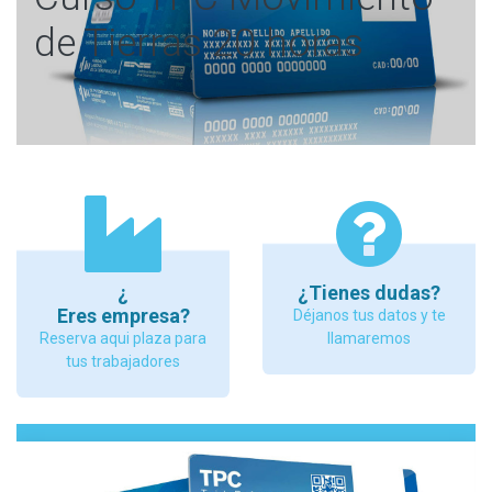
de Tierras 20 horas
¿
¿Tienes dudas?
Eres empresa?
Déjanos tus datos y te
Reserva aqui plaza para
llamaremos
tus trabajadores