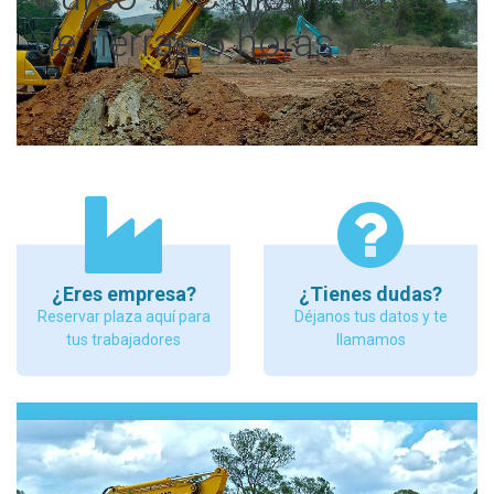
de tierras 6 horas
¿Eres empresa?
¿Tienes dudas?
Reservar plaza aquí para
Déjanos tus datos y te
tus trabajadores
llamamos