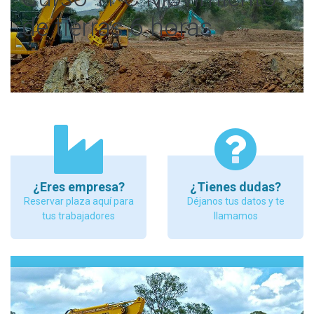
de tierras 6 horas
¿Eres empresa?
¿Tienes dudas?
Reservar plaza aquí para
Déjanos tus datos y te
tus trabajadores
llamamos