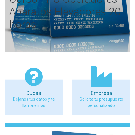
Aparatos Elevadores 20
horas
Dudas
Empresa
Déjanos tus datos y te
Solicita tu presupuesto
llamaremos
personalizado