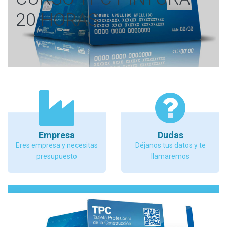
20 HORAS
Empresa
Dudas
Eres empresa y necesitas
Déjanos tus datos y te
presupuesto
llamaremos