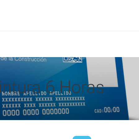
a
Formación
Tienda
Comunicación
Conócen
ntura 6 Horas