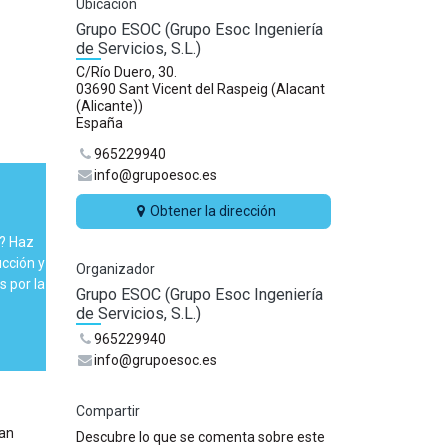
Ubicación
Grupo ESOC (Grupo Esoc Ingeniería
de Servicios, S.L.)
C/Río Duero, 30.
03690 Sant Vicent del Raspeig (Alacant
(Alicante))
España
965229940
info@grupoesoc.es
Obtener la dirección
C? Haz
cción y
Organizador
 por la
Grupo ESOC (Grupo Esoc Ingeniería
de Servicios, S.L.)
965229940
info@grupoesoc.es
Compartir
han
Descubre lo que se comenta sobre este