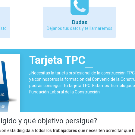
Dudas
esto
Déjanos tus datos y te llamaremos
Tarjeta TPC
¿Necesitas la tarjeta profesional de la construcción TP
ya con nosotros la formación del Convenio de la Constru
podrás conseguir tu tarjeta TPC. Estamos homologados
Fundación Laboral de la Construcción.
rigido y qué objetivo persigue?
on está dirigida a todos los trabajadores que necesiten acreditar que 