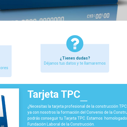
¿Tienes dudas?
Déjanos tus datos y te llamaremos
dores
Tarjeta TPC
¿Necesitas la tarjeta profesional de la construcción TP
ya con nosotros la formación del Convenio de la Constru
podrás conseguir tu Tarjeta TPC. Estamos homologados
Fundación Laboral de la Construcción.