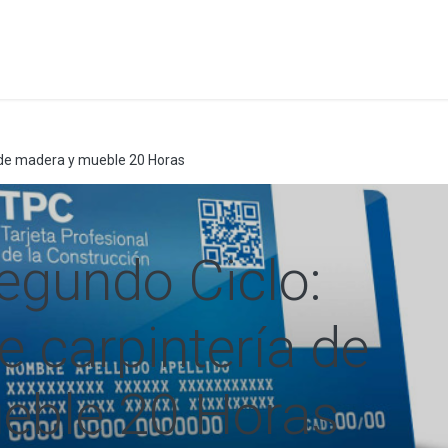
a
Formación
Tienda
Comunicación
Conócen
a de madera y mueble 20 Horas
egundo Ciclo:
e carpintería de
eble 20 Horas