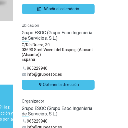
Añadir al calendario
Ubicación
Grupo ESOC (Grupo Esoc Ingeniería
de Servicios, S.L.)
C/Río Duero, 30.
03690 Sant Vicent del Raspeig (Alacant
(Alicante))
España
965229940
info@grupoesoc.es
Obtener la dirección
Organizador
C? Haz
Grupo ESOC (Grupo Esoc Ingeniería
cción y
de Servicios, S.L.)
 por la
965229940
info@grupoesoc.es