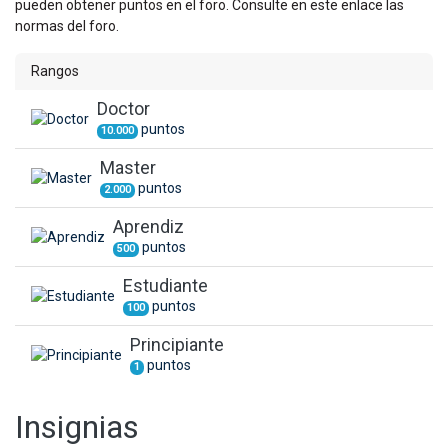
pueden obtener puntos en el foro. Consulte en este enlace las
normas del foro.
Rangos
Doctor
punto
s
10.000
Master
punto
s
2.000
Aprendiz
punto
s
500
Estudiante
punto
s
100
Principiante
punto
s
1
Insignias