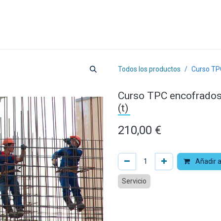
a
Formación
Tienda
Comunicación
Conócen
Todos los productos
Curso TPC
Curso TPC encofrados 
(t)
210,00
€
Añadir a
Servicio